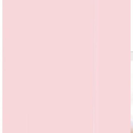
8
व्हिसल ब्लोअर नीति
9
पीआईडीपीआई शिकायतें
10
शिकायत निवारण नीति - 2025